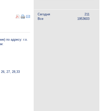
Сегодня
211
Все
1953603
е) по адресу: г.о.
ам:
, 26, 27, 28,33