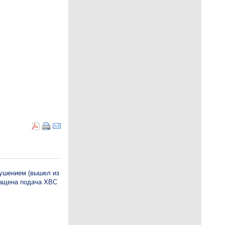
арушением (вышел из
кращена подача ХВС