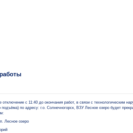
работы
ое отключение с 11:40 до окончания работ, в связи с технологическим н
о подъёма) по адресу: г.о. Солнечногорск, ВЗУ Лесное озеро будет пре
ам:
 п. Лесное озеро
сад, Санаторий