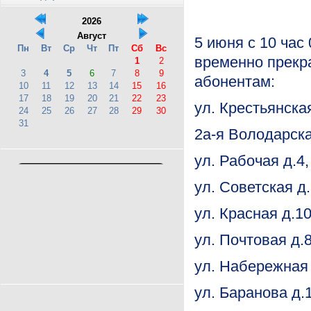
2026
Август
5 июня с 10 час
Пн
Вт
Ср
Чт
Пт
Сб
Вс
временно прекр
1
2
3
4
5
6
7
8
9
абонентам:
10
11
12
13
14
15
16
17
18
19
20
21
22
23
ул. Крестьянская 
24
25
26
27
28
29
30
31
2а-я Во
ул. Рабочая д.4, 
ул. Советская д.5
ул. Красная д.103
ул. Почтовая д.8
ул. Набережная 
ул. Баранова д.1