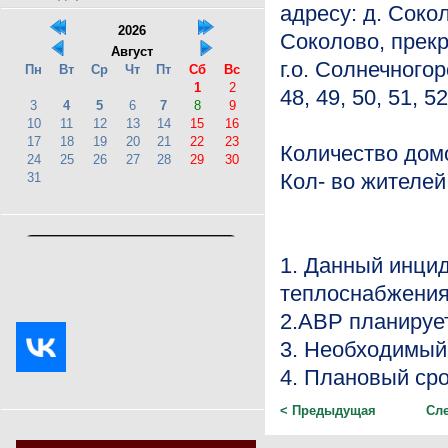
адресу: д. Соко
2026
Соколово, прек
Август
г.о. Солнечногор
Пн
Вт
Ср
Чт
Пт
Сб
Вс
1
2
48, 49, 50, 51, 52
3
4
5
6
7
8
9
10
11
12
13
14
15
16
17
18
19
20
21
22
23
Количество дом
24
25
26
27
28
29
30
Кол- во жителей
31
1. Данный инци
теплоснабжени
2.АВР планирует
3. Необходимый
4. Плановый сро
< Предыдущая
Сл